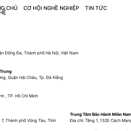
NG CHỦ
CƠ HỘI NGHỀ NGHIỆP
TIN TỨC
 HỆ
uận Đống Đa, Thành phố Hà Nội, Việt Nam
 Trung
ơng, Quận Hải Châu, Tp. Đà Nẵng
h , TP. Hồ Chí Minh
Trung Tâm Bảo Hành Miền Na
 7, Thành phố Vũng Tàu, Tỉnh
Địa chỉ: Tầng 1, 132E Cách Mạn