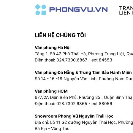
TRA
LIÊN
LIÊN HỆ CHÚNG TÔI
Văn phòng Hà Nội
Tầng 1, Số 47 Phố Thái Hà, Phường Trung Liệt, Q
Điện thoại: 024.7300.6867 - ext 84553
Văn phòng Đà Nẵng & Trung Tâm Bảo Hành Miền
Số 14 - 16 -18 Nguyễn Văn Linh, Phường Nam Dư
Văn phòng HCM
677/2A Điện Biên Phủ, Phường 25 , Quận Bình Thạn
Điện thoại: 028.7302.6865 - ext 88056
Showroom Phong Vũ Nguyễn Thái Học
Địa chỉ: Lô 11 G2 đường Nguyễn Thái Học, Phường
Bà Rịa - Vũng Tàu