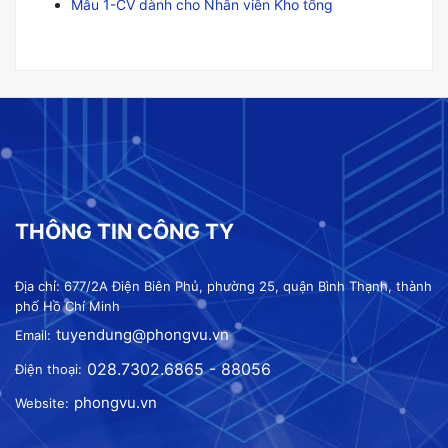
Mẫu 1-CV dành cho Nhân viên Kho tổng
THÔNG TIN CÔNG TY
Địa chỉ: 677/2A Điện Biên Phủ, phường 25, quận Bình Thạnh, thành
phố Hồ Chí Minh
tuyendung@phongvu.vn
Email:
028.7302.6865 - 88056
Điện thoại:
phongvu.vn
Website: